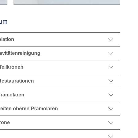
tum
lation
avitätenreinigung
Teilkronen
-Restaurationen
Prämolaren
weiten oberen Prämolaren
rone