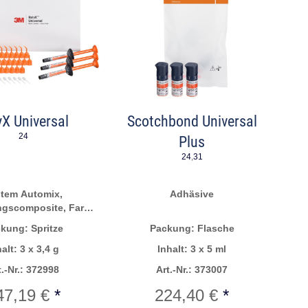
yX Universal
Scotchbond Universal
24
Plus
24
,
31
tem Automix,
Adhäsive
ngscomposite, Farbe
Transluzent
kung: Spritze
Packung: Flasche
halt: 3 x 3,4 g
Inhalt: 3 x 5 ml
t.-Nr.: 372998
Art.-Nr.: 373007
47,19 €
*
224,40 €
*