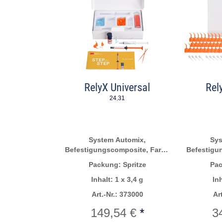
RelyX Universal
Rel
24
,
31
System Automix,
Sys
Befestigungscomposite, Farbe
Befestigu
Transluzent
Packung: Spritze
Pac
Inhalt: 1 x 3,4 g
In
Art.-Nr.: 373000
Ar
149,54 €
*
3